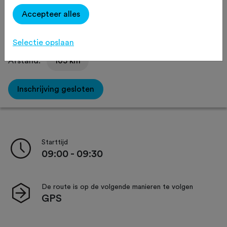
Delen
Accepteer alles
Selectie opslaan
Afstand:
105 km
Inschrijving gesloten
Starttijd
09:00 - 09:30
De route is op de volgende manieren te volgen
GPS