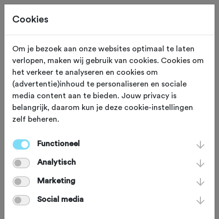
Cookies
Om je bezoek aan onze websites optimaal te laten
verlopen, maken wij gebruik van cookies. Cookies om
Deze tocht heeft reeds plaatsgevonden op 8-3-2026.
het verkeer te analyseren en cookies om
(advertentie)inhoud te personaliseren en sociale
media content aan te bieden. Jouw privacy is
belangrijk, daarom kun je deze cookie-instellingen
zelf beheren.
ZONDAG 8 MRT
Hoorn Nh (Noord Holland)
Strade Bianche Noord-
Functioneel
Analytisch
Holland 2026
Marketing
Social media
Gravelbike
Agenda
Favoriet