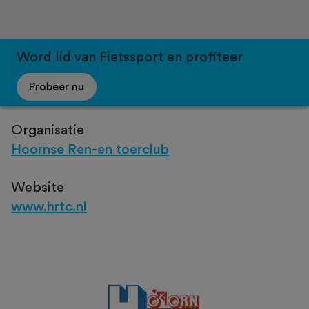
Word lid van Fietssport en profiteer
Probeer nu
Organisatie
Hoornse Ren-en toerclub
Website
www.hrtc.nl