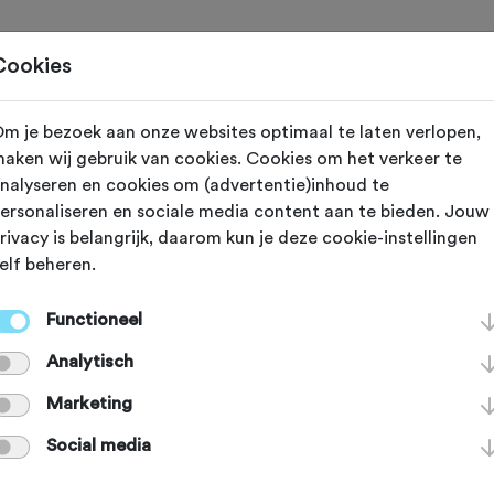
Toertochten
Routes
Ontdek
Magazine
Clubs
Cookies
m je bezoek aan onze websites optimaal te laten verlopen,
Valkenswaard (Noord Brabant)
aken wij gebruik van cookies. Cookies om het verkeer te
nalyseren en cookies om (advertentie)inhoud te
elrit Omloop va
ersonaliseren en sociale media content aan te bieden. Jouw
rivacy is belangrijk, daarom kun je deze cookie-instellingen
elf beheren.
ensrijders 2026
Functioneel
Analytisch
Marketing
Agenda
Favoriet
Delen
Social media