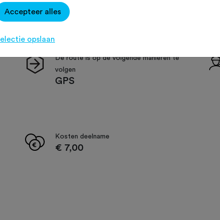
Accepteer alles
electie opslaan
De route is op de volgende manieren te
volgen
GPS
Kosten deelname
€ 7,00