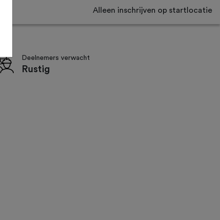
Alleen inschrijven op startlocatie
Deelnemers verwacht
Rustig