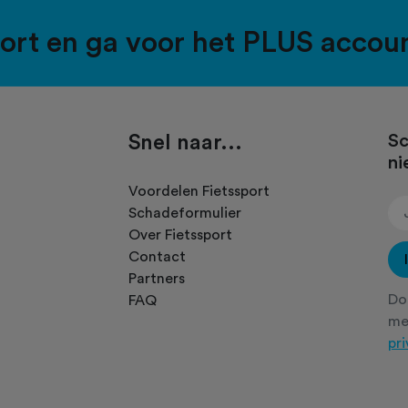
port en ga voor het PLUS accou
Snel naar...
Sc
ni
.
Voordelen Fietssport
Schadeformulier
Over Fietssport
Contact
Partners
Doo
FAQ
m
pr