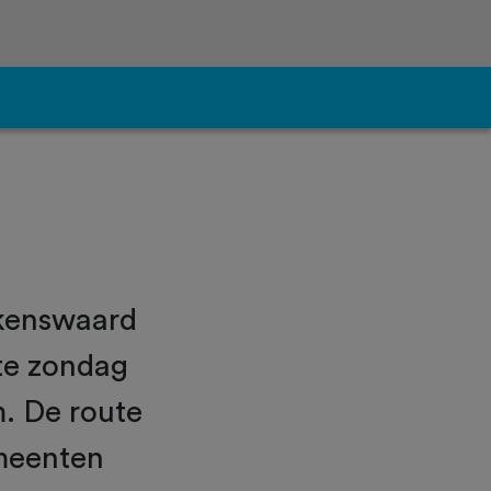
lkenswaard
ste zondag
m. De route
emeenten