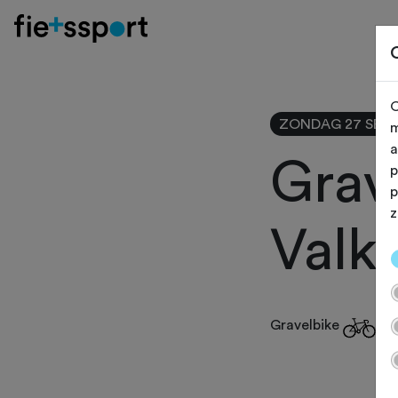
O
ZONDAG 27 SEP
m
a
Grav
p
p
z
Valk
Gravelbike