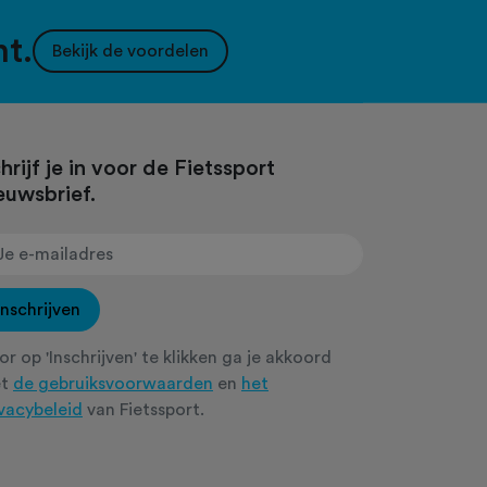
nt.
Bekijk de voordelen
hrijf je in voor de Fietssport
euwsbrief.
Inschrijven
r op 'Inschrijven' te klikken ga je akkoord
et
de gebruiksvoorwaarden
en
het
ivacybeleid
van Fietssport.