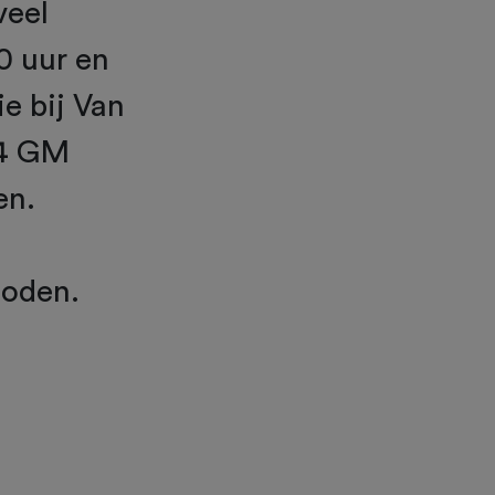
veel
0 uur en
ie bij Van
54 GM
en.
boden.