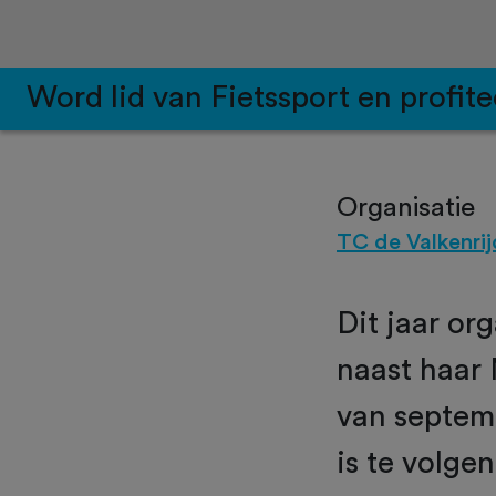
Word lid van Fietssport en profite
Organisatie
TC de Valkenrij
Dit jaar or
naast haar 
van septemb
is te volge