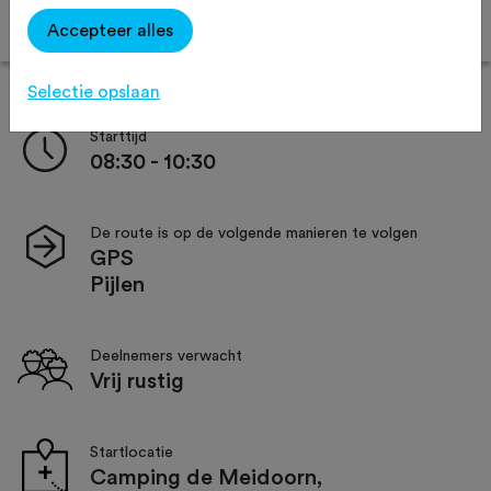
Inschrijven vanaf 12 oktober.
Accepteer alles
Selectie opslaan
Starttijd
08:30 - 10:30
De route is op de volgende manieren te volgen
GPS
Pijlen
Deelnemers verwacht
Vrij rustig
Startlocatie
Camping de Meidoorn,