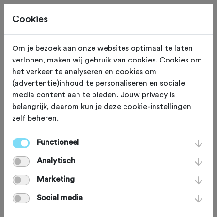
Cookies
Om je bezoek aan onze websites optimaal te laten
verlopen, maken wij gebruik van cookies. Cookies om
ZATERDAG 31 OKT
Stroe (Gelderland)
het verkeer te analyseren en cookies om
(advertentie)inhoud te personaliseren en sociale
Speulderbostocht 2026
media content aan te bieden. Jouw privacy is
belangrijk, daarom kun je deze cookie-instellingen
zelf beheren.
Gravelbike
Agenda
Favoriet
Functioneel
Delen
Analytisch
Marketing
Social media
Afstand:
65 km
85 km