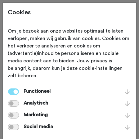
Cookies
Om je bezoek aan onze websites optimaal te laten
verlopen, maken wij gebruik van cookies. Cookies om
Je bekijkt een oude editie.
Klik hier
voor de nieuwe
het verkeer te analyseren en cookies om
editie.
(advertentie)inhoud te personaliseren en sociale
media content aan te bieden. Jouw privacy is
belangrijk, daarom kun je deze cookie-instellingen
zelf beheren.
ZONDAG 26 OKT 2025
Eibergen (Gelderland)
Functioneel
GrenzmEIster Gravel
Analytisch
Marketing
Gravelbike
Agenda
Favoriet
Social media
Delen