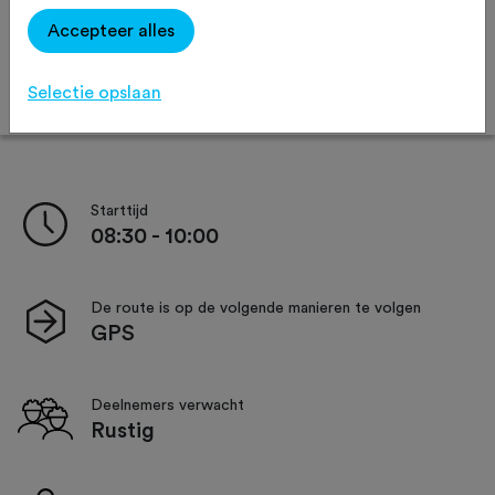
Accepteer alles
Selectie opslaan
Afstand:
49 km
73 km
93 km
Starttijd
08:30 - 10:00
De route is op de volgende manieren te volgen
GPS
Deelnemers verwacht
Rustig