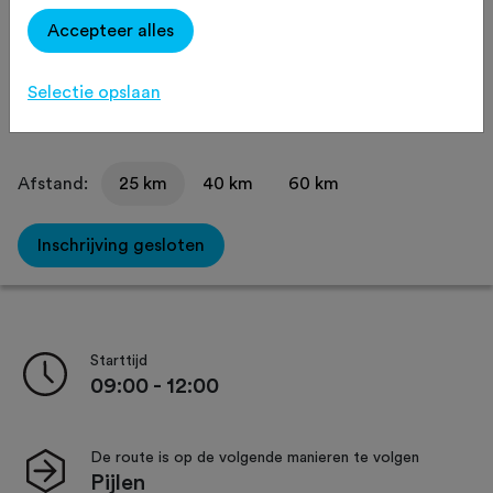
Recreatief
Agenda
Favoriet
Accepteer alles
Delen
Selectie opslaan
Afstand:
25 km
40 km
60 km
Inschrijving gesloten
Starttijd
09:00 - 12:00
De route is op de volgende manieren te volgen
Pijlen