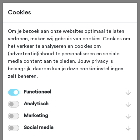
Cookies
Om je bezoek aan onze websites optimaal te laten
verlopen, maken wij gebruik van cookies. Cookies om
Deze tocht heeft reeds plaatsgevonden op 23-6-2026.
het verkeer te analyseren en cookies om
(advertentie)inhoud te personaliseren en sociale
media content aan te bieden. Jouw privacy is
belangrijk, daarom kun je deze cookie-instellingen
zelf beheren.
DINSDAG 23 JUN
Winterswijk (Gelderland)
Internationale
Functioneel
Analytisch
Fiets4daagse
Marketing
Winterswijk 2026
Social media