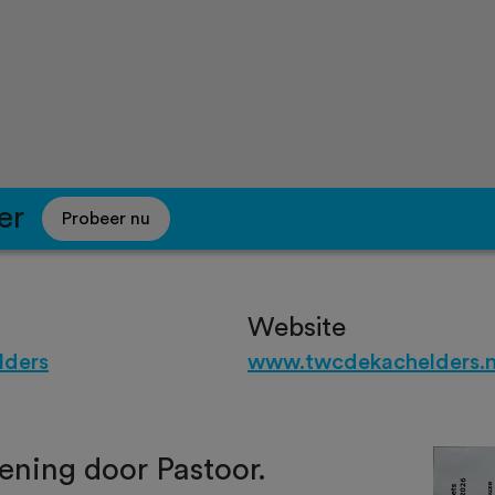
er
Probeer nu
Website
ders
www.twcdekachelders.n
ening door Pastoor.