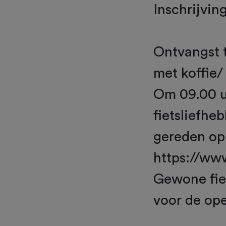
Inschrijvin
Ontvangst 
met koffie/
Om 09.00 uu
fietsliefhe
gereden op 
https://ww
Gewone fiet
voor de ope