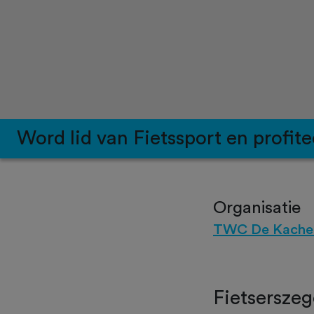
Word lid van Fietssport en profite
Organisatie
TWC De Kachel
Fietserszeg