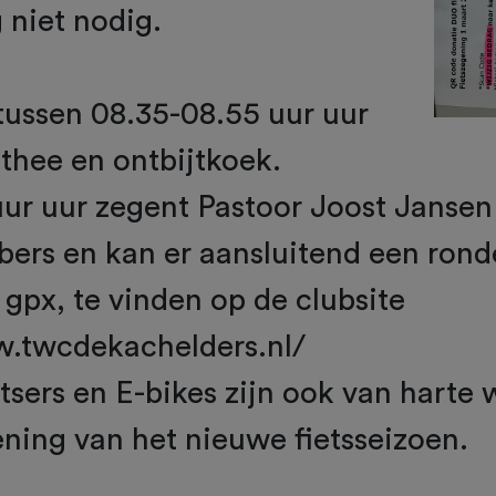
g niet nodig.
tussen 08.35-08.55 uur uur
 thee en ontbijtkoek.
r uur zegent Pastoor Joost Jansen 
bbers en kan er aansluitend een ron
gpx, te vinden op de clubsite
w.twcdekachelders.nl/
sers en E-bikes zijn ook van harte
ning van het nieuwe fietsseizoen.