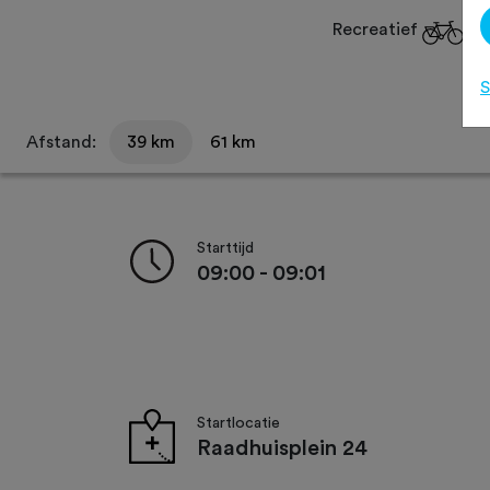
Recreatief
S
Afstand:
39 km
61 km
Starttijd
09:00 - 09:01
Startlocatie
Raadhuisplein 24