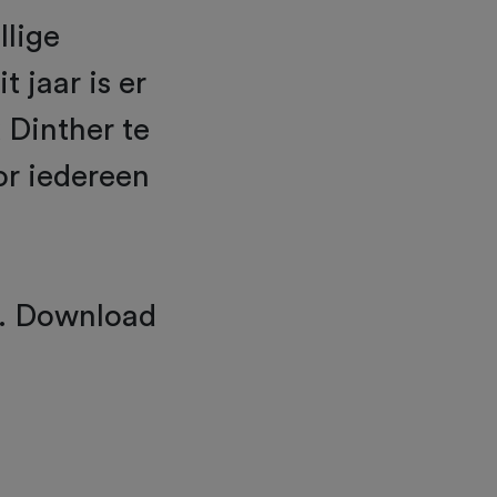
llige
 jaar is er
 Dinther te
or iedereen
d. Download