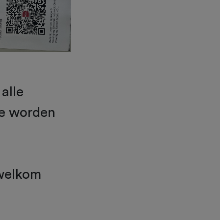
alle
de worden
 welkom