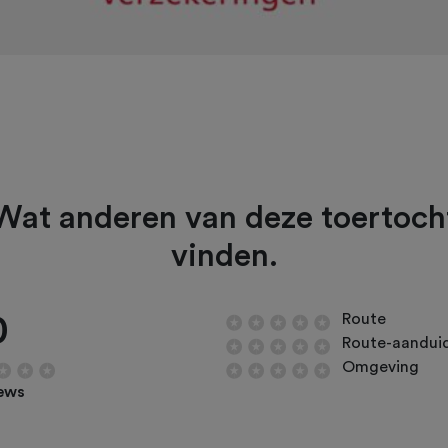
Wat anderen van deze toertoch
vinden.
0
Route
Route-aandui
Omgeving
iews