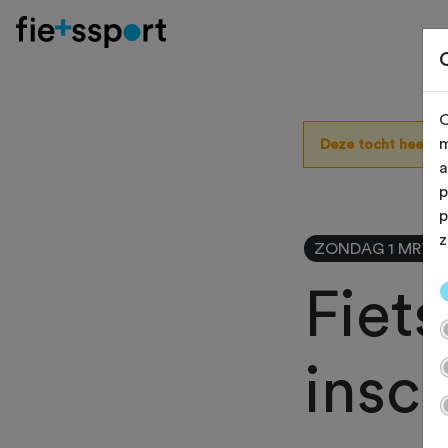
O
m
Deze tocht heeft 
a
p
p
z
ZONDAG 1 MRT
Fiet
insc