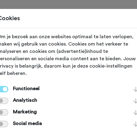
Toertochten
Routes
Ontdek
Magazine
Clubs
Cookies
m je bezoek aan onze websites optimaal te laten verlopen,
aken wij gebruik van cookies. Cookies om het verkeer te
reeds plaatsgevonden op 1-3-2026.
nalyseren en cookies om (advertentie)inhoud te
ersonaliseren en sociale media content aan te bieden. Jouw
rivacy is belangrijk, daarom kun je deze cookie-instellingen
elf beheren.
Heeswijk-Dinther (Noord Brabant)
Functioneel
szegening (geen
Analytisch
Marketing
hrijving benodig
Social media