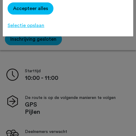
Accepteer alles
Afstand:
65 km
100 km
150 km
Selectie opslaan
Inschrijving gesloten
Starttijd
10:00 - 11:00
De route is op de volgende manieren te volgen
GPS
Pijlen
Deelnemers verwacht