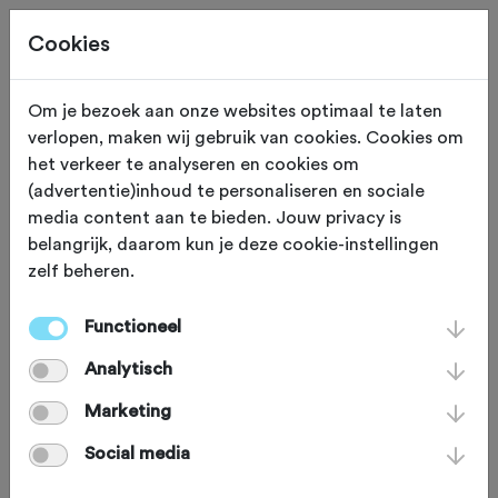
Cookies
Om je bezoek aan onze websites optimaal te laten
verlopen, maken wij gebruik van cookies. Cookies om
Deze tocht heeft reeds plaatsgevonden op 7-6-2025.
het verkeer te analyseren en cookies om
(advertentie)inhoud te personaliseren en sociale
media content aan te bieden. Jouw privacy is
belangrijk, daarom kun je deze cookie-instellingen
zelf beheren.
ZATERDAG 7 JUN 2025
Valkenburg (Limburg)
Eroica Valkenburg
Functioneel
Analytisch
Marketing
Racefiets
Agenda
Favoriet
Social media
Delen