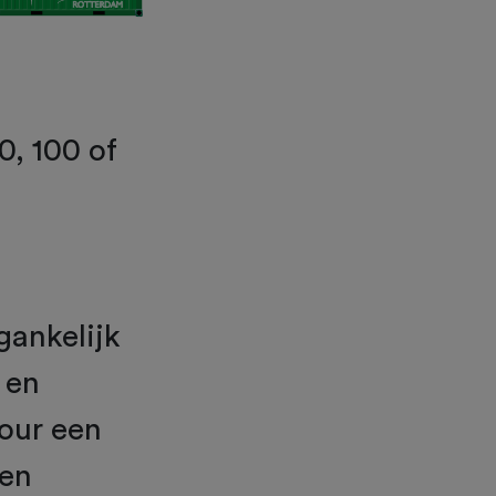
0, 100 of
gankelijk
 en
our een
een