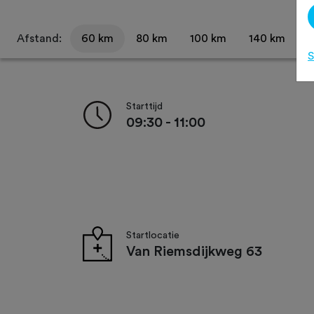
Afstand:
60 km
80 km
100 km
140 km
S
Starttijd
09:30 - 11:00
Startlocatie
Van Riemsdijkweg 63