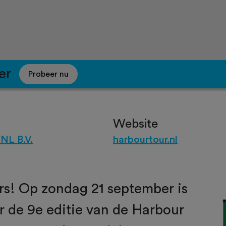
er
Probeer nu
Website
NL B.V.
harbourtour.nl
rs! Op zondag 21 september is
or de 9e editie van de Harbour