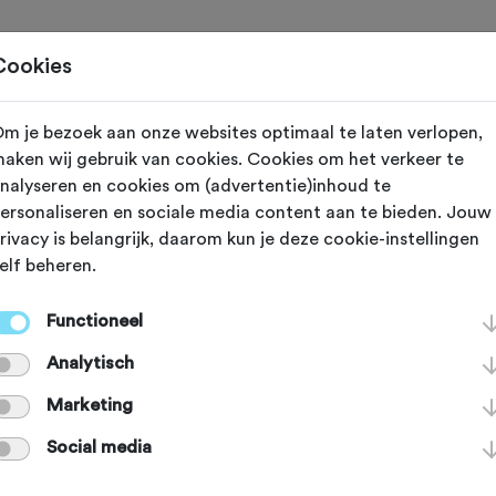
Toertochten
Routes
Ontdek
Magazine
Clubs
Cookies
m je bezoek aan onze websites optimaal te laten verlopen,
aken wij gebruik van cookies. Cookies om het verkeer te
reeds plaatsgevonden op 21-9-2025.
nalyseren en cookies om (advertentie)inhoud te
ersonaliseren en sociale media content aan te bieden. Jouw
rivacy is belangrijk, daarom kun je deze cookie-instellingen
elf beheren.
 SEP 2025
Rotterdam (Zuid Holland)
Functioneel
our Tour 2025
Analytisch
Marketing
Agenda
Favoriet
Delen
Social media