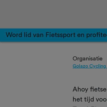
Word lid van Fietssport en profite
Organisatie
Golazo Cycling 
Ahoy fietse
het tijd vo