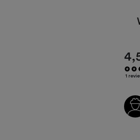
4,
1 revi