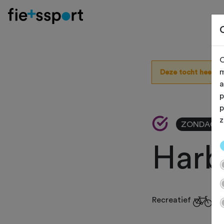
O
m
Deze tocht heeft 
a
p
p
z
ZONDAG 21
Harb
Recreatief