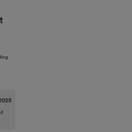
t
ding
2025
nd