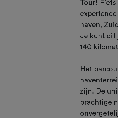
Tour! Fiet
experience
haven, Zuid
Je kunt dit
140 kilomet
Het parcour
haventerrei
zijn. De un
prachtige 
onvergeteli