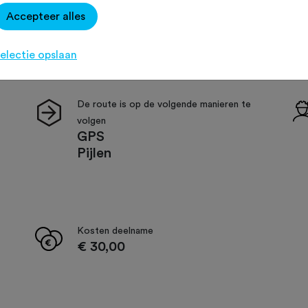
Accepteer alles
electie opslaan
De route is op de volgende manieren te
volgen
GPS
Pijlen
Kosten deelname
€ 30,00