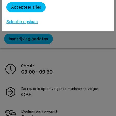
Accepteer alles
Selectie opslaan
Afstand:
75 km
125 km
Inschrijving gesloten
Starttijd
09:00 - 09:30
De route is op de volgende manieren te volgen
GPS
Deelnemers verwacht