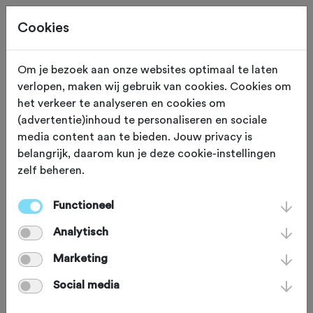
Cookies
Om je bezoek aan onze websites optimaal te laten
verlopen, maken wij gebruik van cookies. Cookies om
Je bekijkt een oude editie.
Klik hier
voor de nieuwe
het verkeer te analyseren en cookies om
editie.
(advertentie)inhoud te personaliseren en sociale
media content aan te bieden. Jouw privacy is
belangrijk, daarom kun je deze cookie-instellingen
zelf beheren.
ZONDAG 14 SEP 2025
Middelburg (Zeeland)
Functioneel
Racer by the Sea
Analytisch
Marketing
Racefiets
Agenda
Favoriet
Social media
Delen