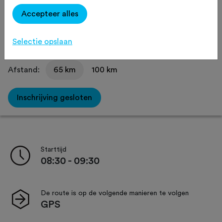
Accepteer alles
Delen
Selectie opslaan
Afstand:
65 km
100 km
Inschrijving gesloten
Starttijd
08:30 - 09:30
De route is op de volgende manieren te volgen
GPS