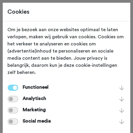
Cookies
Om je bezoek aan onze websites optimaal te laten
verlopen, maken wij gebruik van cookies. Cookies om
Je bekijkt een oude editie.
Klik hier
voor de nieuwe
het verkeer te analyseren en cookies om
editie.
(advertentie)inhoud te personaliseren en sociale
media content aan te bieden. Jouw privacy is
belangrijk, daarom kun je deze cookie-instellingen
zelf beheren.
ZONDAG 26 OKT 2025
Denekamp (Overijssel)
Functioneel
Welkoop Köttelpeer'n
Analytisch
Classic 2025
Marketing
Social media
Gravelbike
Agenda
Favoriet