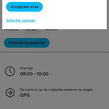
Delen
Accepteer alles
Selectie opslaan
Afstand:
85 km
145 km
Inschrijving gesloten
Starttijd
08:00 - 10:00
De route is op de volgende manieren te volgen
GPS