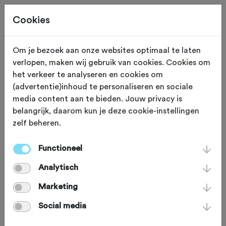
Cookies
Om je bezoek aan onze websites optimaal te laten
verlopen, maken wij gebruik van cookies. Cookies om
Deze tocht heeft reeds plaatsgevonden op 28-6-2025.
het verkeer te analyseren en cookies om
(advertentie)inhoud te personaliseren en sociale
media content aan te bieden. Jouw privacy is
belangrijk, daarom kun je deze cookie-instellingen
zelf beheren.
ZATERDAG 28 JUN 2025
Drachten (Friesland)
Ronde van Fryslân
Functioneel
Analytisch
2025
Marketing
Social media
Racefiets
Agenda
Favoriet