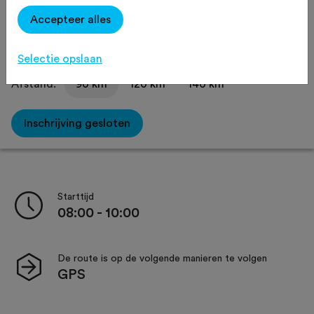
Delen
Accepteer alles
Selectie opslaan
Afstand:
90 km
120 km
140 km
Inschrijving gesloten
Starttijd
08:00 - 10:00
De route is op de volgende manieren te volgen
GPS