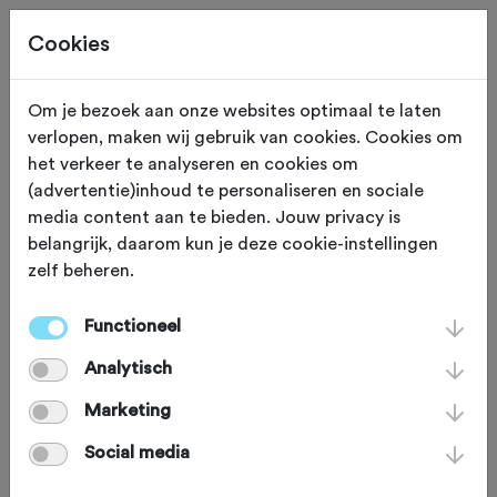
Cookies
Om je bezoek aan onze websites optimaal te laten
verlopen, maken wij gebruik van cookies. Cookies om
Deze tocht heeft reeds plaatsgevonden op 7-6-2025.
het verkeer te analyseren en cookies om
(advertentie)inhoud te personaliseren en sociale
media content aan te bieden. Jouw privacy is
belangrijk, daarom kun je deze cookie-instellingen
zelf beheren.
ZATERDAG 7 JUN 2025
Coevorden (Drenthe)
STIEL metaal Coeverse
Functioneel
Analytisch
Heuvelentocht
Marketing
Social media
Racefiets
Agenda
Favoriet