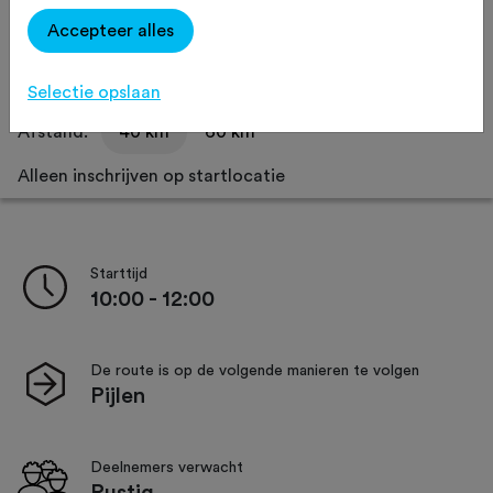
Delen
Accepteer alles
Selectie opslaan
Afstand:
40 km
60 km
Alleen inschrijven op startlocatie
Starttijd
10:00 - 12:00
De route is op de volgende manieren te volgen
Pijlen
Deelnemers verwacht