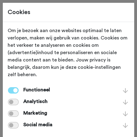
Cookies
Om je bezoek aan onze websites optimaal te laten
verlopen, maken wij gebruik van cookies. Cookies om
Deze tocht heeft reeds plaatsgevonden op 7-9-2025.
het verkeer te analyseren en cookies om
(advertentie)inhoud te personaliseren en sociale
media content aan te bieden. Jouw privacy is
belangrijk, daarom kun je deze cookie-instellingen
zelf beheren.
ZONDAG 7 SEP 2025
Winterswijk (Gelderland)
WF Hamaland wandel-
Functioneel
Analytisch
en fietstochten 2025
Marketing
Social media
Recreatief
Agenda
Favoriet