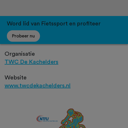
Word lid van Fietssport en profiteer
Probeer nu
Organisatie
TWC De Kachelders
Website
www.twcdekachelders.nl