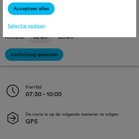
Delen
Accepteer alles
Selectie opslaan
Afstand:
80 km
105 km
Inschrijving gesloten
Starttijd
07:30 - 10:00
De route is op de volgende manieren te volgen
GPS