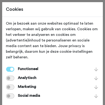
Cookies
Om je bezoek aan onze websites optimaal te laten
verlopen, maken wij gebruik van cookies. Cookies om
Deze tocht heeft reeds plaatsgevonden op 8-6-2025.
het verkeer te analyseren en cookies om
(advertentie)inhoud te personaliseren en sociale
media content aan te bieden. Jouw privacy is
belangrijk, daarom kun je deze cookie-instellingen
zelf beheren.
ZONDAG 8 JUN 2025
Heeswijk-Dinther (Noord Brabant)
Berne Abdijbier
Functioneel
Analytisch
Kachelders Toer 2025
Marketing
Social media
Racefiets
Agenda
Favoriet