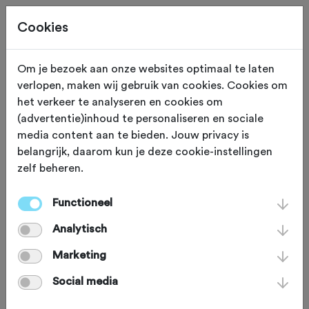
Cookies
Om je bezoek aan onze websites optimaal te laten
verlopen, maken wij gebruik van cookies. Cookies om
Deze tocht heeft reeds plaatsgevonden op 21-9-2024.
het verkeer te analyseren en cookies om
(advertentie)inhoud te personaliseren en sociale
media content aan te bieden. Jouw privacy is
belangrijk, daarom kun je deze cookie-instellingen
zelf beheren.
ZATERDAG 21 SEP 2024
Sint Geertruid (Limburg)
Mergelheuvelland 2-
Functioneel
Analytisch
daagse (Mh2d - MTB)
Marketing
2024
Social media