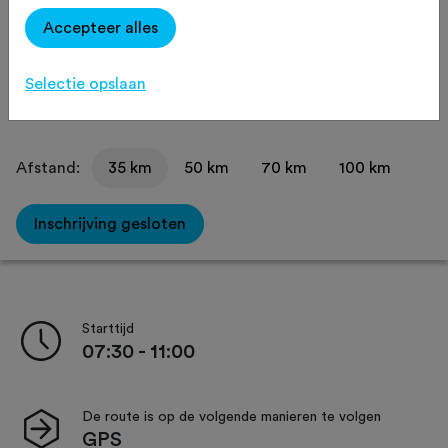
Mountainbike
Agenda
Accepteer alles
Favoriet
Delen
Selectie opslaan
Afstand:
35 km
50 km
70 km
100 km
Inschrijving gesloten
Starttijd
07:30 - 11:00
De route is op de volgende manieren te volgen
GPS