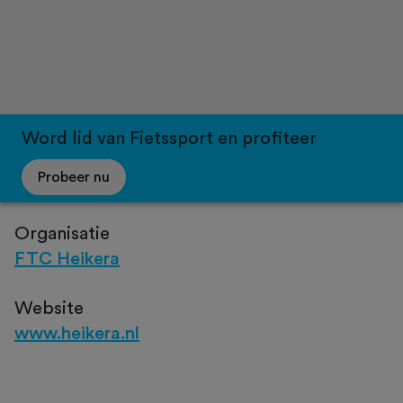
Word lid van Fietssport en profiteer
Probeer nu
Organisatie
FTC Heikera
Website
www.heikera.nl