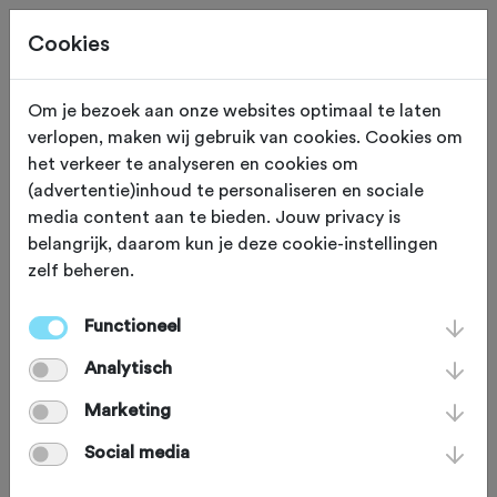
Cookies
Om je bezoek aan onze websites optimaal te laten
verlopen, maken wij gebruik van cookies. Cookies om
Deze tocht heeft reeds plaatsgevonden op 30-6-2024.
het verkeer te analyseren en cookies om
(advertentie)inhoud te personaliseren en sociale
media content aan te bieden. Jouw privacy is
belangrijk, daarom kun je deze cookie-instellingen
zelf beheren.
ZONDAG 30 JUN 2024
Heino (Overijssel)
Blokje Om
Functioneel
Analytisch
Bandencentrum en
Marketing
Eikenaar
Social media