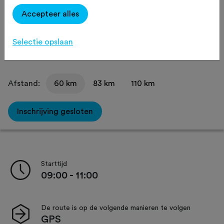
Recreatief
Agenda
Favoriet
Accepteer alles
Delen
Selectie opslaan
Afstand:
60 km
83 km
110 km
Inschrijving gesloten
Starttijd
09:00 - 11:00
De route is op de volgende manieren te volgen
GPS