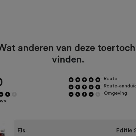
Wat anderen van deze toertoch
vinden.
0
Route
Route-aandui
Omgeving
ews
Els
Editie