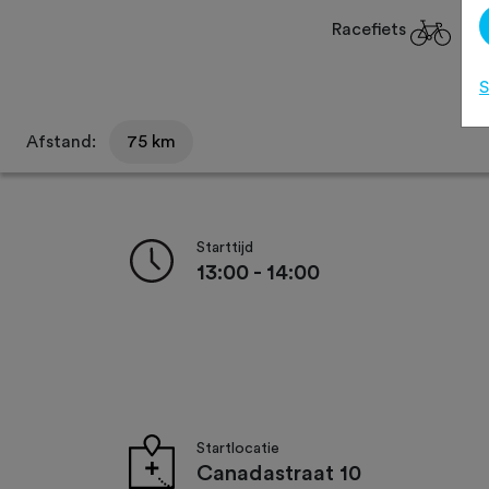
Racefiets
S
Afstand:
75 km
Starttijd
13:00 - 14:00
Startlocatie
Canadastraat 10