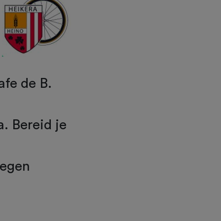
afe de B.
. Bereid je
regen