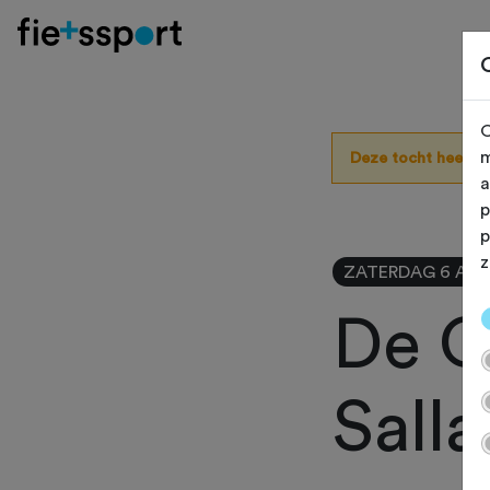
O
m
Deze tocht heeft 
a
p
p
z
ZATERDAG 6 APR
De O
Sall