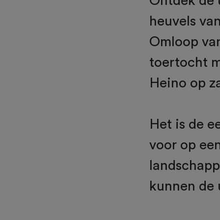
Ontdek de 
heuvels van
Omloop van 
toertocht m
Heino op za
Het is de e
voor op een
landschapp
kunnen de 