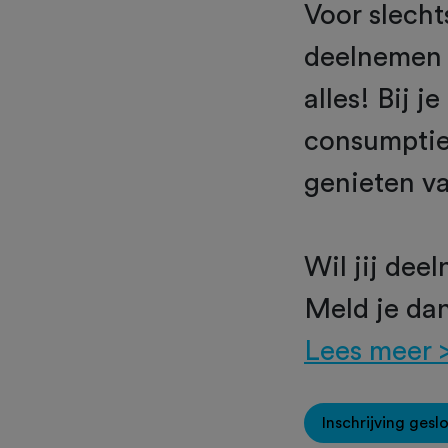
Voor slecht
deelnemen a
alles! Bij 
consumptieb
genieten v
Wil jij de
Meld je dan
Lees meer 
Inschrijving gesl