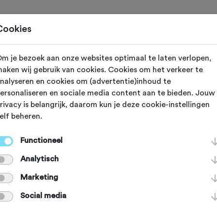
Toertochten
Routes
Ontdek
Magazine
Clubs
Cookies
m je bezoek aan onze websites optimaal te laten verlopen,
aken wij gebruik van cookies. Cookies om het verkeer te
reeds plaatsgevonden op 6-4-2024.
nalyseren en cookies om (advertentie)inhoud te
ersonaliseren en sociale media content aan te bieden. Jouw
rivacy is belangrijk, daarom kun je deze cookie-instellingen
elf beheren.
 2024
Heino (Overijssel)
Functioneel
rbea Omloop v
Analytisch
Marketing
and
Social media