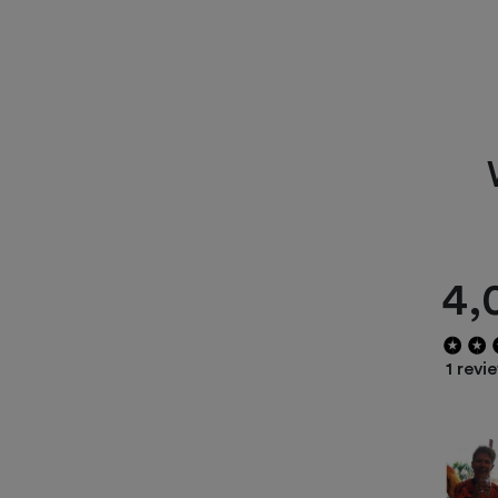
4,
1 revi