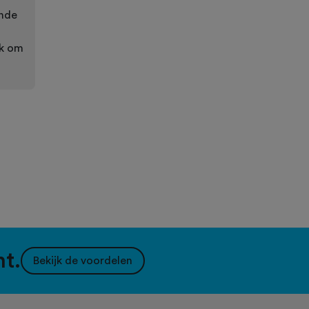
onde
uk om
nt.
Bekijk de voordelen