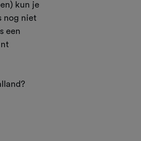
den) kun je
s nog niet
ns een
unt
lland?