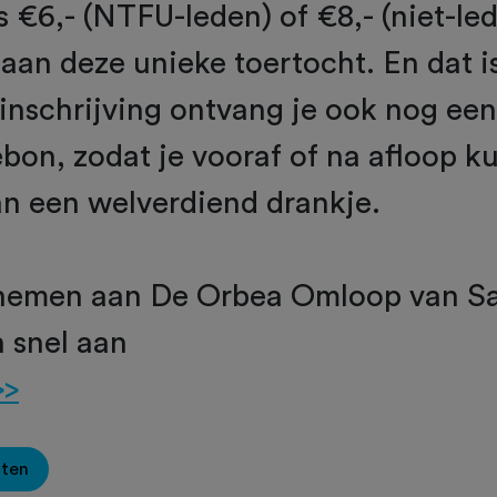
s €6,- (NTFU-leden) of €8,- (niet-le
an deze unieke toertocht. En dat i
je inschrijving ontvang je ook nog ee
on, zodat je vooraf of na afloop k
an een welverdiend drankje.
elnemen aan De Orbea Omloop van Sa
 snel aan
>>
oten