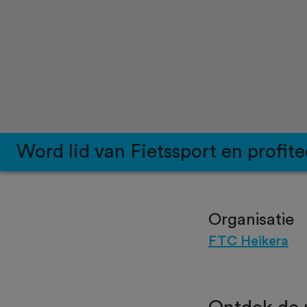
Word lid van Fietssport en profite
Organisatie
FTC Heikera