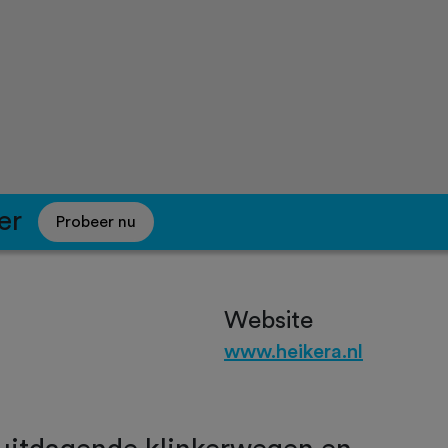
er
Probeer nu
Website
www.heikera.nl