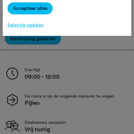
Accepteer alles
Afstand:
40 km
60 km
Selectie opslaan
Inschrijving gesloten
Starttijd
09:00 - 12:00
De route is op de volgende manieren te volgen
Pijlen
Deelnemers verwacht
Vrij rustig