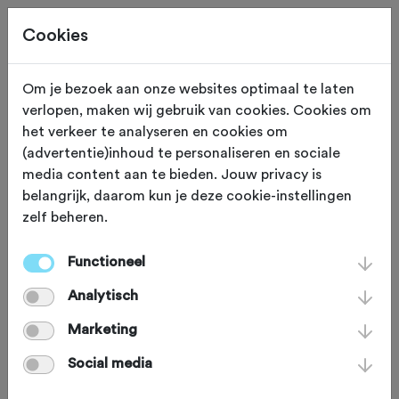
Cookies
Om je bezoek aan onze websites optimaal te laten
verlopen, maken wij gebruik van cookies. Cookies om
Deze tocht heeft reeds plaatsgevonden op 2-7-2024.
het verkeer te analyseren en cookies om
(advertentie)inhoud te personaliseren en sociale
media content aan te bieden. Jouw privacy is
belangrijk, daarom kun je deze cookie-instellingen
zelf beheren.
DINSDAG 2 JUL 2024
Wolvega (Friesland)
Fiets4daagse
Functioneel
Analytisch
Marketing
Recreatief
Agenda
Favoriet
Social media
Delen