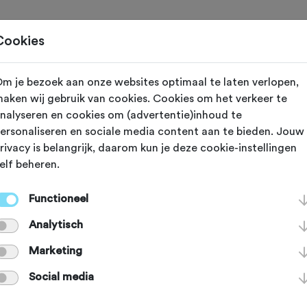
Toertochten
Routes
Ontdek
Magazine
Clubs
Cookies
m je bezoek aan onze websites optimaal te laten verlopen,
C DOK - MTB
aken wij gebruik van cookies. Cookies om het verkeer te
nalyseren en cookies om (advertentie)inhoud te
ersonaliseren en sociale media content aan te bieden. Jouw
leontocht 202
rivacy is belangrijk, daarom kun je deze cookie-instellingen
elf beheren.
3 december 2026
Functioneel
Analytisch
Marketing
jving voor deze tocht is pas geopend vanaf zondag 6 september 20
Social media