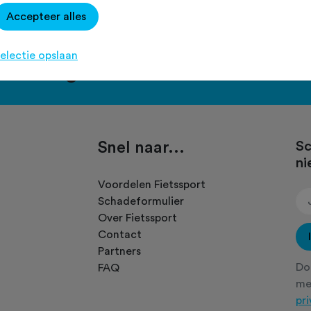
Accepteer alles
electie opslaan
port en ga voor het PLUS accou
Snel naar...
Sc
ni
.
Voordelen Fietssport
Schadeformulier
Over Fietssport
Contact
Partners
Doo
FAQ
m
pr