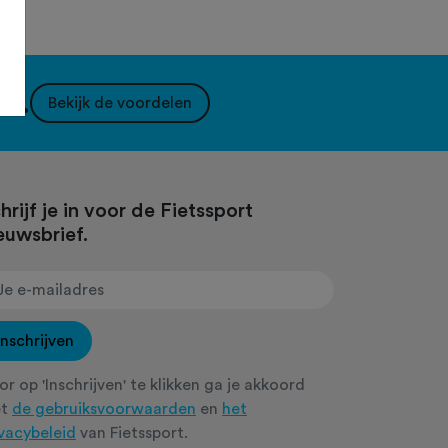
nt.
Bekijk de voordelen
hrijf je in voor de Fietssport
euwsbrief.
Inschrijven
r op 'Inschrijven' te klikken ga je akkoord
et
de gebruiksvoorwaarden
en
het
ivacybeleid
van Fietssport.