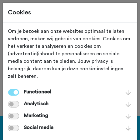
Cookies
Om je bezoek aan onze websites optimaal te laten
verlopen, maken wij gebruik van cookies. Cookies om
De Hel van Harkema
het verkeer te analyseren en cookies om
(advertentie)inhoud te personaliseren en sociale
zaterdag 4 juli 2026
media content aan te bieden. Jouw privacy is
belangrijk, daarom kun je deze cookie-instellingen
zelf beheren.
Deze tocht heeft reeds plaatsgevonden op zaterdag 4
juli 2026.
Functioneel
Analytisch
Marketing
Social media
Haal meer uit Fietssport en ga
voor het PLUS account.