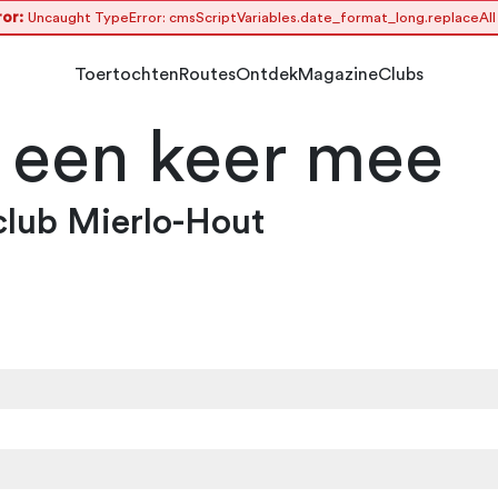
or:
Uncaught TypeError: cmsScriptVariables.date_format_long.replaceAll i
Toertochten
Routes
Ontdek
Magazine
Clubs
s een keer mee
lub Mierlo-Hout