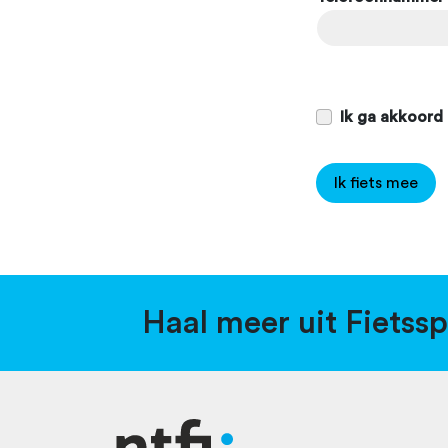
Ik ga akkoord
Ik fiets mee
Haal meer uit Fietss