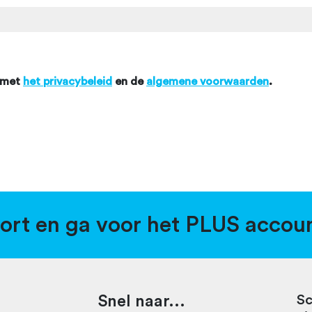
 met
het privacybeleid
en de
algemene voorwaarden
.
port en ga voor het PLUS accou
Snel naar...
Sc