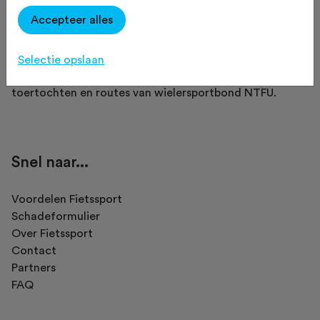
Accepteer alles
Fietssport is een initiatief van NTFU.
Selectie opslaan
Op Fietssport vind je het meest complete overzicht van
toertochten en routes van wielersportbond NTFU.
Snel naar...
Voordelen Fietssport
Schadeformulier
Over Fietssport
Contact
Partners
FAQ