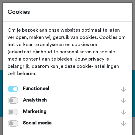
Cookies
Om je bezoek aan onze websites optimaal te laten
verlopen, maken wij gebruik van cookies. Cookies om
De toertocht met nummer "59925" is
het verkeer te analyseren en cookies om
niet gevonden.
(advertentie)inhoud te personaliseren en sociale
media content aan te bieden. Jouw privacy is
belangrijk, daarom kun je deze cookie-instellingen
zelf beheren.
Haal meer uit Fietssport en ga
Functioneel
voor het PLUS account.
Analytisch
Bekijk de voordelen
Marketing
Social media