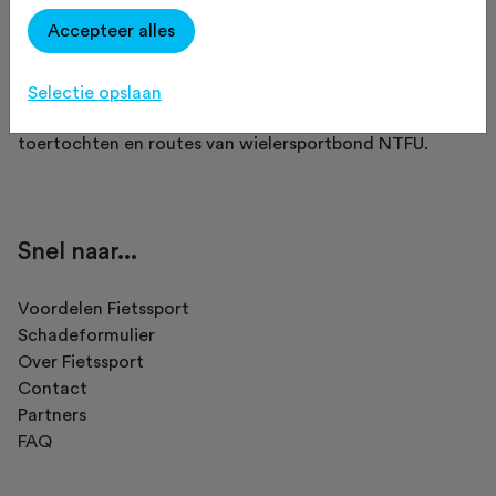
Accepteer alles
Fietssport is een initiatief van NTFU.
Selectie opslaan
Op Fietssport vind je het meest complete overzicht van
toertochten en routes van wielersportbond NTFU.
Snel naar...
Voordelen Fietssport
Schadeformulier
Over Fietssport
Contact
Partners
FAQ