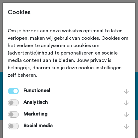
Cookies
Om je bezoek aan onze websites optimaal te laten
verlopen, maken wij gebruik van cookies. Cookies om
De toertocht met nummer "59583" is
het verkeer te analyseren en cookies om
niet gevonden.
(advertentie)inhoud te personaliseren en sociale
media content aan te bieden. Jouw privacy is
belangrijk, daarom kun je deze cookie-instellingen
zelf beheren.
Haal meer uit Fietssport en ga
Functioneel
voor het PLUS account.
Analytisch
Bekijk de voordelen
Marketing
Social media