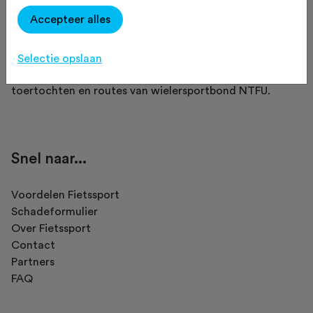
Accepteer alles
Fietssport is een initiatief van NTFU.
Selectie opslaan
Op Fietssport vind je het meest complete overzicht van
toertochten en routes van wielersportbond NTFU.
Snel naar...
Voordelen Fietssport
Schadeformulier
Over Fietssport
Contact
Partners
FAQ