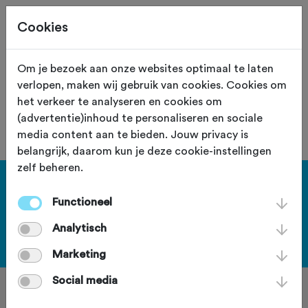
Cookies
Om je bezoek aan onze websites optimaal te laten
verlopen, maken wij gebruik van cookies. Cookies om
De toertocht met nummer "59300" is
het verkeer te analyseren en cookies om
niet gevonden.
(advertentie)inhoud te personaliseren en sociale
media content aan te bieden. Jouw privacy is
belangrijk, daarom kun je deze cookie-instellingen
zelf beheren.
Haal meer uit Fietssport en ga
Functioneel
voor het PLUS account.
Analytisch
Bekijk de voordelen
Marketing
Social media