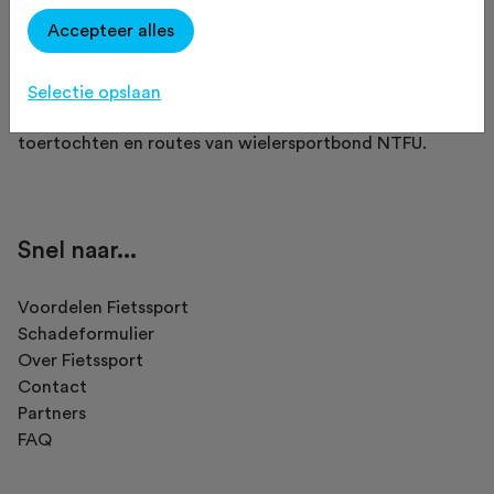
Accepteer alles
Fietssport is een initiatief van NTFU.
Selectie opslaan
Op Fietssport vind je het meest complete overzicht van
toertochten en routes van wielersportbond NTFU.
Snel naar...
Voordelen Fietssport
Schadeformulier
Over Fietssport
Contact
Partners
FAQ