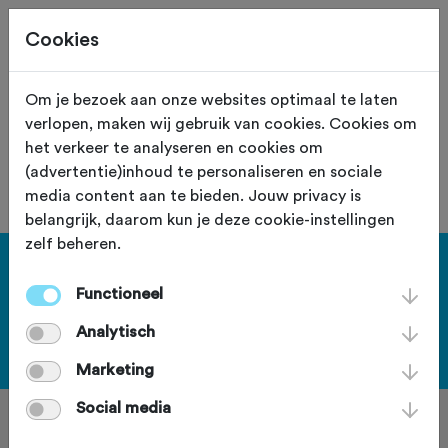
Cookies
Om je bezoek aan onze websites optimaal te laten
verlopen, maken wij gebruik van cookies. Cookies om
De vereniging met nummer "107067"
het verkeer te analyseren en cookies om
is niet gevonden.
(advertentie)inhoud te personaliseren en sociale
media content aan te bieden. Jouw privacy is
belangrijk, daarom kun je deze cookie-instellingen
zelf beheren.
Haal meer uit Fietssport en ga
Functioneel
voor het PLUS account.
Analytisch
Bekijk de voordelen
Marketing
Social media