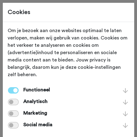
Cookies
Om je bezoek aan onze websites optimaal te laten
verlopen, maken wij gebruik van cookies. Cookies om
Deze tocht heeft reeds plaatsgevonden op 5-4-2025.
het verkeer te analyseren en cookies om
(advertentie)inhoud te personaliseren en sociale
media content aan te bieden. Jouw privacy is
belangrijk, daarom kun je deze cookie-instellingen
zelf beheren.
ZATERDAG 5 APR 2025
Dwingeloo (Drenthe)
Drentse 8 van
Functioneel
Analytisch
Westerveld
Marketing
Social media
Racefiets
Agenda
Favoriet