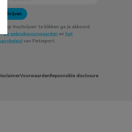
Inschrijven
r op 'Inschrijven' te klikken ga je akkoord
et
de gebruiksvoorwaarden
en
het
ivacybeleid
van Fietssport.
isclaimer
Voorwaarden
Repsonsible disclosure