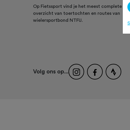
Op Fietssport vind je het meest complete
overzicht van toertochten en routes van
wielersportbond NTFU.
S
Volg ons op...