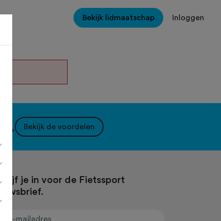
Bekijk lidmaatschap
Inloggen
en.
nt.
Bekijk de voordelen
hrijf je in voor de Fietssport
euwsbrief.