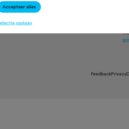
Over Fietssport
Accepteer alles
Contact
Partners
electie opslaan
Doo
FAQ
m
pr
Feedback
Privacy
D