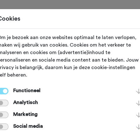
Toertochten
Routes
Ontdek
Magazine
Clubs
Cookies
m je bezoek aan onze websites optimaal te laten verlopen,
 vereniging met nummer "108002" is niet gevond
aken wij gebruik van cookies. Cookies om het verkeer te
nalyseren en cookies om (advertentie)inhoud te
ersonaliseren en sociale media content aan te bieden. Jouw
rivacy is belangrijk, daarom kun je deze cookie-instellingen
elf beheren.
port en ga voor het PLUS accou
Functioneel
Analytisch
Snel naar...
Sc
Marketing
ni
Social media
.
Voordelen Fietssport
Schadeformulier