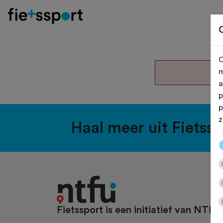
O
De
m
a
p
p
z
Haal meer uit Fietss
Fietssport is een initiatief van NTFU