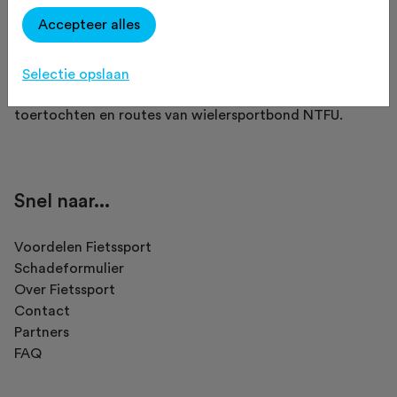
Accepteer alles
Fietssport is een initiatief van NTFU.
Selectie opslaan
Op Fietssport vind je het meest complete overzicht van
toertochten en routes van wielersportbond NTFU.
Snel naar...
Voordelen Fietssport
Schadeformulier
Over Fietssport
Contact
Partners
FAQ