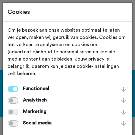
Cookies
Om je bezoek aan onze websites optimaal te laten
verlopen, maken wij gebruik van cookies. Cookies om
De vereniging met nummer "111134" is
het verkeer te analyseren en cookies om
niet gevonden.
(advertentie)inhoud te personaliseren en sociale
media content aan te bieden. Jouw privacy is
belangrijk, daarom kun je deze cookie-instellingen
zelf beheren.
Haal meer uit Fietssport en ga
Functioneel
voor het PLUS account.
Analytisch
Bekijk de voordelen
Marketing
Social media