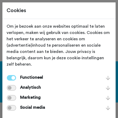
Cookies
Om je bezoek aan onze websites optimaal te laten
verlopen, maken wij gebruik van cookies. Cookies om
De vereniging met nummer "107050"
het verkeer te analyseren en cookies om
is niet gevonden.
(advertentie)inhoud te personaliseren en sociale
media content aan te bieden. Jouw privacy is
belangrijk, daarom kun je deze cookie-instellingen
zelf beheren.
Haal meer uit Fietssport en ga
Functioneel
voor het PLUS account.
Analytisch
Bekijk de voordelen
Marketing
Social media