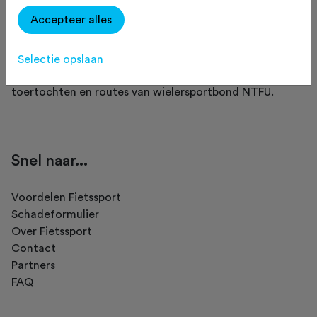
Accepteer alles
Fietssport is een initiatief van NTFU.
Selectie opslaan
Op Fietssport vind je het meest complete overzicht van
toertochten en routes van wielersportbond NTFU.
Snel naar...
Voordelen Fietssport
Schadeformulier
Over Fietssport
Contact
Partners
FAQ