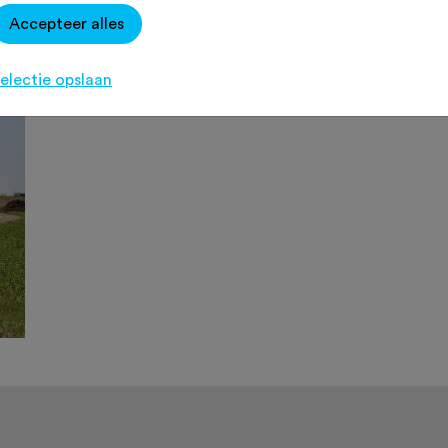
pe van de Tour de France.
Accepteer alles
electie opslaan