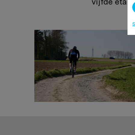
vijfde etap
S