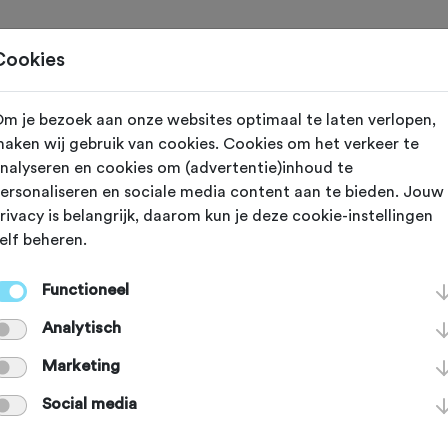
Toertochten
Routes
Ontdek
Magazine
Clubs
Cookies
m je bezoek aan onze websites optimaal te laten verlopen,
Ennevelin
aken wij gebruik van cookies. Cookies om het verkeer te
nalyseren en cookies om (advertentie)inhoud te
Thibault - Enne
ersonaliseren en sociale media content aan te bieden. Jouw
rivacy is belangrijk, daarom kun je deze cookie-instellingen
elf beheren.
ij Pont-Thibault is 1400 meter lang 
Functioneel
inale van Parijs-Roubaix. Met drie st
Analytisch
r relatief eenvoudig en makkelijk d
Marketing
Social media
2014 werden de kasseien opgenomen