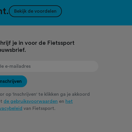
nt.
Bekijk de voordelen
hrijf je in voor de Fietssport
euwsbrief.
Inschrijven
r op 'Inschrijven' te klikken ga je akkoord
et
de gebruiksvoorwaarden
en
het
ivacybeleid
van Fietssport.