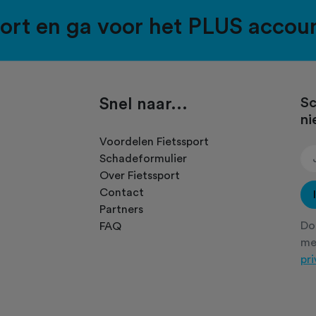
port en ga voor het PLUS accou
Snel naar...
Sc
ni
.
Voordelen Fietssport
Schadeformulier
Over Fietssport
Contact
Partners
Doo
FAQ
m
pr