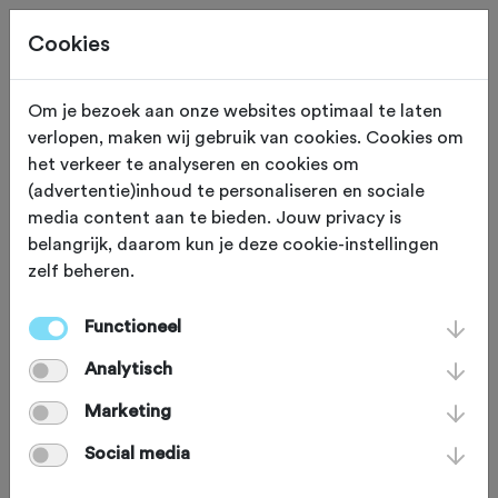
Cookies
Om je bezoek aan onze websites optimaal te laten
verlopen, maken wij gebruik van cookies. Cookies om
KASSEI STROOK
Orchies
het verkeer te analyseren en cookies om
(advertentie)inhoud te personaliseren en sociale
Orchies
media content aan te bieden. Jouw privacy is
belangrijk, daarom kun je deze cookie-instellingen
zelf beheren.
Raas over de kasseien van het dorpje
Orchies. De kasseistrook werd voor
Functioneel
het eerst opgenomen in de
Analytisch
wielerwedstrijd Parijs-Roubaix in 1980.
Marketing
De strook is L-vormig en in totaal 1.700
Social media
meter lang.