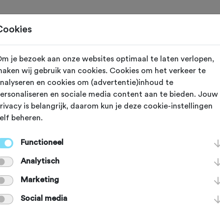
Toertochten
Routes
Ontdek
Magazine
Clubs
Cookies
m je bezoek aan onze websites optimaal te laten verlopen,
Haveluy
aken wij gebruik van cookies. Cookies om het verkeer te
nalyseren en cookies om (advertentie)inhoud te
luy - Wallers
ersonaliseren en sociale media content aan te bieden. Jouw
rivacy is belangrijk, daarom kun je deze cookie-instellingen
elf beheren.
istrook van 2500 meter brengt je v
Functioneel
s en is het voorgerecht voor het be
Analytisch
'! Toch is dit is ook een van de zwa
Marketing
Social media
en van Parijs-Roubaix!