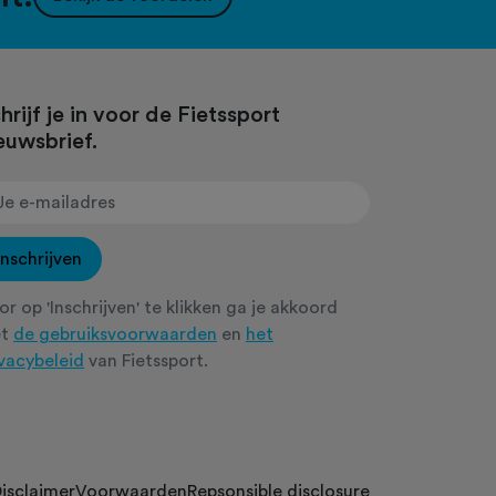
hrijf je in voor de Fietssport
euwsbrief.
Inschrijven
r op 'Inschrijven' te klikken ga je akkoord
et
de gebruiksvoorwaarden
en
het
ivacybeleid
van Fietssport.
isclaimer
Voorwaarden
Repsonsible disclosure