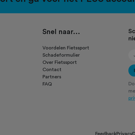
Snel naar...
Sc
ni
.
Voordelen Fietssport
Schadeformulier
Over Fietssport
Contact
Partners
Doo
FAQ
m
pr
Feedback
Privacy
D