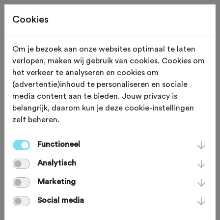
Cookies
Om je bezoek aan onze websites optimaal te laten
verlopen, maken wij gebruik van cookies. Cookies om
KASSEI HELLING
Oudenaarde
het verkeer te analyseren en cookies om
(advertentie)inhoud te personaliseren en sociale
Koppenberg
media content aan te bieden. Jouw privacy is
belangrijk, daarom kun je deze cookie-instellingen
zelf beheren.
Geliefd en gehaat, dat is de
Koppenberg. De ‘bult van Melden’ is
Functioneel
bijna 80 meter hoog en ligt bezaait met
Analytisch
de slechtste kasseien in de Vlaamse
Marketing
Ardennen. Toerend tussen de
Social media
weilanden en grasvelden is het even