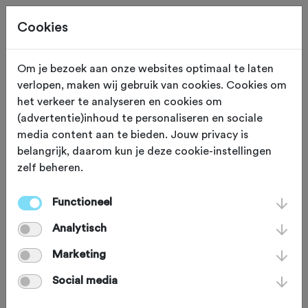
Cookies
Om je bezoek aan onze websites optimaal te laten
verlopen, maken wij gebruik van cookies. Cookies om
ETEN EN DRINKEN
het verkeer te analyseren en cookies om
(advertentie)inhoud te personaliseren en sociale
De Proloog
media content aan te bieden. Jouw privacy is
belangrijk, daarom kun je deze cookie-instellingen
zelf beheren.
In de wielersport, in de muziek en in
de wereld van de boeken kom je een
Functioneel
proloog tegen. Breng deze werelden
Analytisch
bij elkaar aan de voet van de
Marketing
Amerongse berg en er ontstaat een
Social media
proloog waar je letterlijk naar binnen