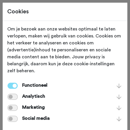
Cookies
Om je bezoek aan onze websites optimaal te laten
verlopen, maken wij gebruik van cookies. Cookies om
ETEN EN DRINKEN
Oostvoorne
het verkeer te analyseren en cookies om
(advertentie)inhoud te personaliseren en sociale
Murphy's station &
media content aan te bieden. Jouw privacy is
belangrijk, daarom kun je deze cookie-instellingen
motel
zelf beheren.
Functioneel
In het rustieke Oostvoorne, vind je
Analytisch
naast de schoonheid van de
duingebieden en al het natuurschoon
Marketing
Motel Oostvoorne. Dit motel heeft 17
Social media
studio appartementen, gelegen in de