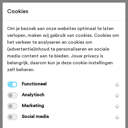
Cookies
Om je bezoek aan onze websites optimaal te laten
verlopen, maken wij gebruik van cookies. Cookies om
KLIM
Brakel
het verkeer te analyseren en cookies om
(advertentie)inhoud te personaliseren en sociale
Kasteeldreef
media content aan te bieden. Jouw privacy is
belangrijk, daarom kun je deze cookie-instellingen
zelf beheren.
De Kasteeldreef is een helling uit de
Ronde van Vlaanderen. Deze brede
Functioneel
asfaltweg was voorheen een
Analytisch
kasseiweg, maar sinds 1963 is er
Marketing
besloten om de Kasteeldreef te
Social media
asfalteren. De klim heeft een