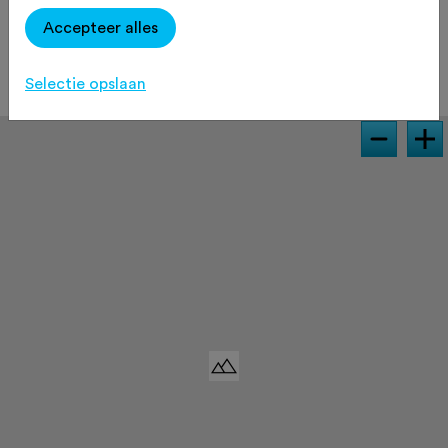
gemiddeld stijgingspercentage van
Accepteer alles
6,5% en een maximum stijging van 8%.
Selectie opslaan