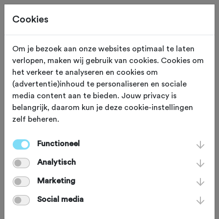
Cookies
Om je bezoek aan onze websites optimaal te laten
verlopen, maken wij gebruik van cookies. Cookies om
KLIM
Maarkedal
het verkeer te analyseren en cookies om
(advertentie)inhoud te personaliseren en sociale
Kouterberg
media content aan te bieden. Jouw privacy is
belangrijk, daarom kun je deze cookie-instellingen
zelf beheren.
De Kouterberg is een lekker klimmetje
op een asfalt- en betonweg. Het
Functioneel
gemiddelde stijgingspercentage is
Analytisch
3,4% en de maximumstijging is 9%. In
Marketing
1991 werd deze beklimming
Social media
opgenomen in het parcours van de