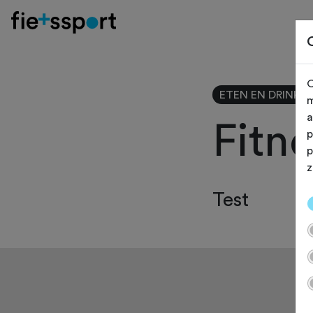
O
ETEN EN DRINKE
m
a
Fitn
p
p
z
Test