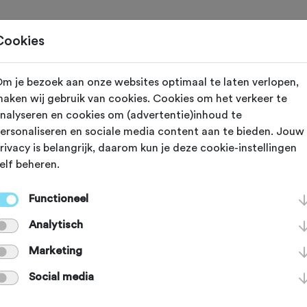
Toertochten
Routes
Ontdek
Magazine
Clubs
Cookies
m je bezoek aan onze websites optimaal te laten verlopen,
N
aken wij gebruik van cookies. Cookies om het verkeer te
nalyseren en cookies om (advertentie)inhoud te
ess-Café Martin
ersonaliseren en sociale media content aan te bieden. Jouw
rivacy is belangrijk, daarom kun je deze cookie-instellingen
elf beheren.
Functioneel
Analytisch
Marketing
Social media