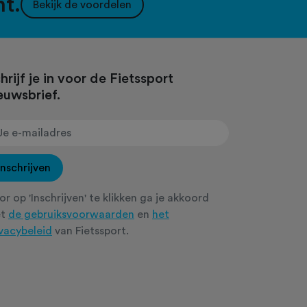
nt.
Bekijk de voordelen
hrijf je in voor de Fietssport
euwsbrief.
Inschrijven
r op 'Inschrijven' te klikken ga je akkoord
et
de gebruiksvoorwaarden
en
het
ivacybeleid
van Fietssport.