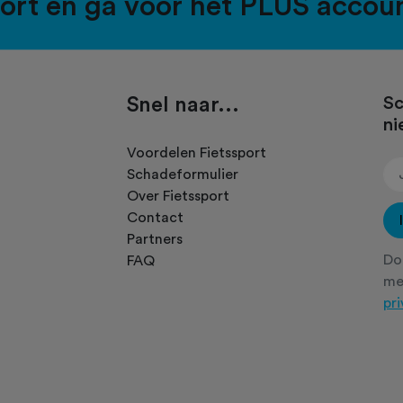
port en ga voor het PLUS accou
Snel naar...
Sc
ni
.
Voordelen Fietssport
Schadeformulier
Over Fietssport
Contact
Partners
Doo
FAQ
m
pr