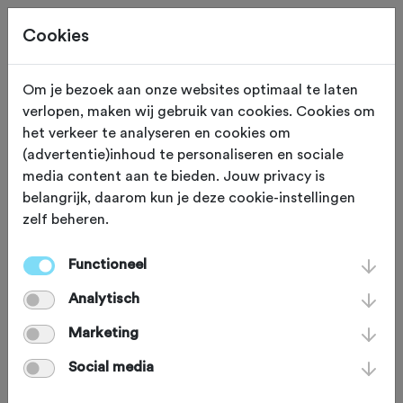
Cookies
Om je bezoek aan onze websites optimaal te laten
verlopen, maken wij gebruik van cookies. Cookies om
ETEN EN DRINKEN
Jabbeke
het verkeer te analyseren en cookies om
(advertentie)inhoud te personaliseren en sociale
Bistro Nieuwege
media content aan te bieden. Jouw privacy is
belangrijk, daarom kun je deze cookie-instellingen
zelf beheren.
Bij deze Bistro ben je aan het goede
adres mocht je van een heerlijk
Functioneel
streekbiertje willen genieten of een
Analytisch
goede bodem willen leggen voor het
Marketing
vervolg van je tocht. Naast Vlaamse
Social media
klassiekers (denk stoofpotje of