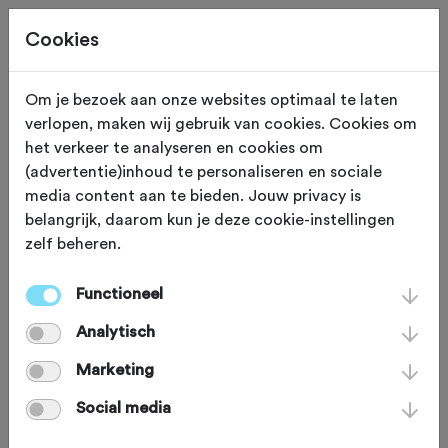
Cookies
Om je bezoek aan onze websites optimaal te laten
verlopen, maken wij gebruik van cookies. Cookies om
KLIM
Valkenburg
het verkeer te analyseren en cookies om
(advertentie)inhoud te personaliseren en sociale
Cauberg
media content aan te bieden. Jouw privacy is
belangrijk, daarom kun je deze cookie-instellingen
zelf beheren.
Misschien wel de bekendste helling
van Nederland en elk jaar
Functioneel
scherprechter in de Amstel Gold Race.
Analytisch
De helling begint vanuit hartje
Marketing
Valkenburg en is naast de Amstel ook
Social media
meerdere malen opgenomen in het