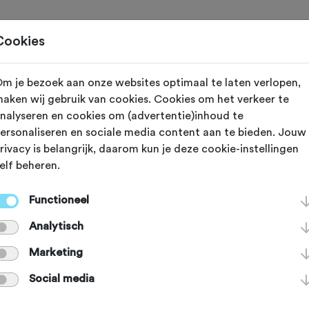
Toertochten
Routes
Ontdek
Magazine
Clubs
Cookies
m je bezoek aan onze websites optimaal te laten verlopen,
e-sur-Doux
aken wij gebruik van cookies. Cookies om het verkeer te
nalyseren en cookies om (advertentie)inhoud te
du Rouvey
ersonaliseren en sociale media content aan te bieden. Jouw
rivacy is belangrijk, daarom kun je deze cookie-instellingen
elf beheren.
Rouvey werd onder andere opgenom
Functioneel
van de Tour in 2017. Het klimmetje 
Analytisch
s 2,8 km lang met een gemiddelde st
Marketing
Social media
p ligt op 1.250. Het peloton reed de