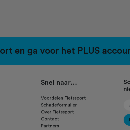
port en ga voor het PLUS accou
Snel naar...
Sc
ni
.
Voordelen Fietssport
Schadeformulier
Over Fietssport
Contact
Partners