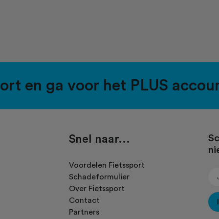
port en ga voor het PLUS accou
Snel naar...
Sc
ni
.
Voordelen Fietssport
Schadeformulier
Over Fietssport
Contact
Partners