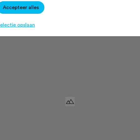
y!
Accepteer alles
electie opslaan