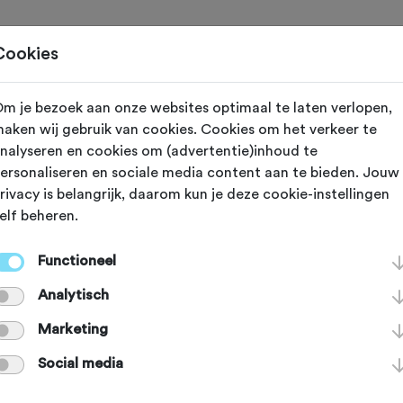
Toertochten
Routes
Ontdek
Magazine
Clubs
Cookies
m je bezoek aan onze websites optimaal te laten verlopen,
aken wij gebruik van cookies. Cookies om het verkeer te
nalyseren en cookies om (advertentie)inhoud te
 de Saint Vidal
ersonaliseren en sociale media content aan te bieden. Jouw
rivacy is belangrijk, daarom kun je deze cookie-instellingen
elf beheren.
Saint Vidal is een klim van 3e categ
Functioneel
omen in de 15e etappe van de Tour
Analytisch
et klimmetje is 1,9 km lang en stijg
Marketing
Social media
ooie springplank richting de aanko