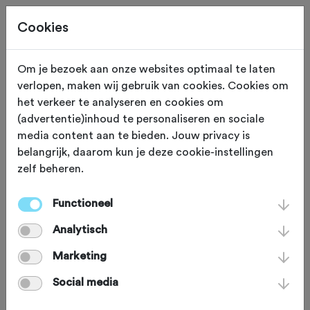
Cookies
Om je bezoek aan onze websites optimaal te laten
verlopen, maken wij gebruik van cookies. Cookies om
KLIM
het verkeer te analyseren en cookies om
(advertentie)inhoud te personaliseren en sociale
Colombey les deux
media content aan te bieden. Jouw privacy is
belangrijk, daarom kun je deze cookie-instellingen
Eglises
zelf beheren.
Functioneel
Dit Franse dorpje vormde in 2017 het
Analytisch
decor van de tussensprint tijdens de 6e
etappe van de Tour de France. De
Marketing
etappe leidde de renners van Vesoul
Social media
naar Troyes over 216 km.