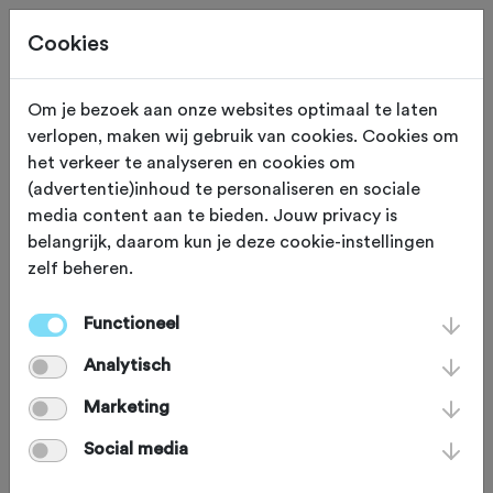
Cookies
Om je bezoek aan onze websites optimaal te laten
verlopen, maken wij gebruik van cookies. Cookies om
RUST
Schin op Geul
het verkeer te analyseren en cookies om
(advertentie)inhoud te personaliseren en sociale
De Herbergier
media content aan te bieden. Jouw privacy is
belangrijk, daarom kun je deze cookie-instellingen
zelf beheren.
Dit kleinschalige hotel zorgt ervoor dat
je je snel thuis voelt in het authentieke
Functioneel
Schin op Geul. Naast de lekkere
Analytisch
warme bedden, kun je hier ook
Marketing
profiteren van een bourgondische,
Social media
Limburgse keuken. Jan en Christien