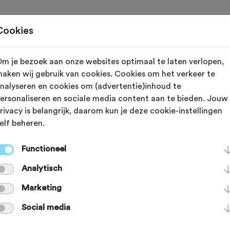
Toertochten
Routes
Ontdek
Magazine
Clubs
Cookies
m je bezoek aan onze websites optimaal te laten verlopen,
l Prat de Llobregat
aken wij gebruik van cookies. Cookies om het verkeer te
nalyseren en cookies om (advertentie)inhoud te
 Culture Cyclist
ersonaliseren en sociale media content aan te bieden. Jouw
rivacy is belangrijk, daarom kun je deze cookie-instellingen
elf beheren.
etsenwinek TEL: +34 934 79 57 27
Functioneel
Analytisch
Marketing
Social media