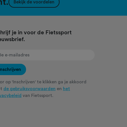
nt.
Bekijk de voordelen
hrijf je in voor de Fietssport
euwsbrief.
Inschrijven
r op 'Inschrijven' te klikken ga je akkoord
et
de gebruiksvoorwaarden
en
het
ivacybeleid
van Fietssport.