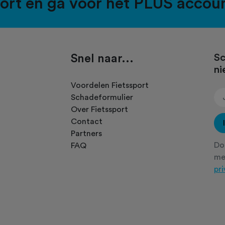
port en ga voor het PLUS accou
Snel naar...
Sc
ni
.
Voordelen Fietssport
Schadeformulier
Over Fietssport
Contact
Partners
Doo
FAQ
m
pr