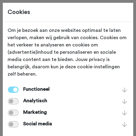
Cookies
Om je bezoek aan onze websites optimaal te laten
verlopen, maken wij gebruik van cookies. Cookies om
SOIGNEUR
Epen
het verkeer te analyseren en cookies om
(advertentie)inhoud te personaliseren en sociale
Hotel Herberg &
media content aan te bieden. Jouw privacy is
belangrijk, daarom kun je deze cookie-instellingen
Appartementen de
zelf beheren.
Smidse
Functioneel
Analytisch
Herberg de Smidse kent een rijke
Marketing
geschiedenis en ontvangt al sinds jaren
Social media
reizigers die graag bleven slapen en 's