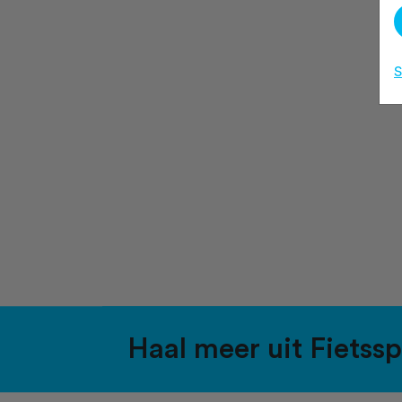
S
Haal meer uit Fietss