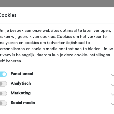
Toertochten
Routes
Ontdek
Magazine
Clubs
Cookies
m je bezoek aan onze websites optimaal te laten verlopen,
oorde
aken wij gebruik van cookies. Cookies om het verkeer te
nalyseren en cookies om (advertentie)inhoud te
orhof
ersonaliseren en sociale media content aan te bieden. Jouw
rivacy is belangrijk, daarom kun je deze cookie-instellingen
elf beheren.
Functioneel
Analytisch
Marketing
Social media