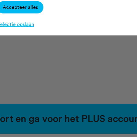
Accepteer alles
electie opslaan
port en ga voor het PLUS accou