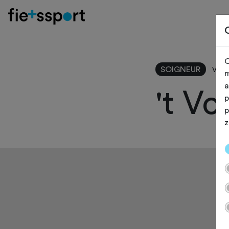
O
SOIGNEUR
Vilv
m
a
't Vo
p
p
z