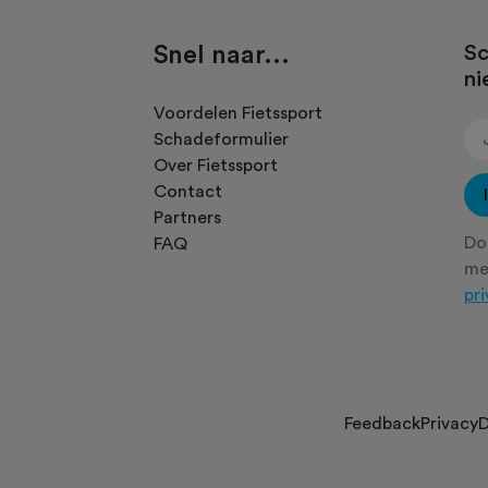
Snel naar...
Sc
ni
.
Voordelen Fietssport
Schadeformulier
Over Fietssport
Contact
Partners
Doo
FAQ
m
pr
Feedback
Privacy
D