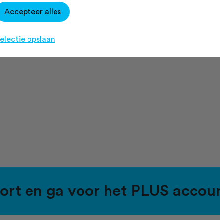
Accepteer alles
electie opslaan
port en ga voor het PLUS accou