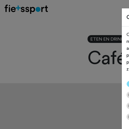
O
ETEN EN DRINKE
m
a
Café
p
p
z