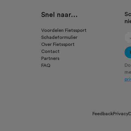
Snel naar...
Sc
ni
.
Voordelen Fietssport
Schadeformulier
Over Fietssport
Contact
Partners
Doo
FAQ
m
pr
Feedback
Privacy
D