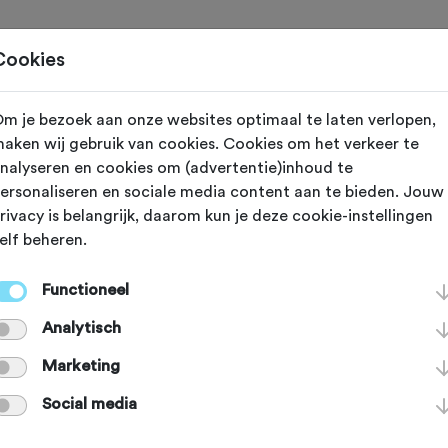
Toertochten
Routes
Ontdek
Magazine
Clubs
Cookies
m je bezoek aan onze websites optimaal te laten verlopen,
N
Diksmuide
aken wij gebruik van cookies. Cookies om het verkeer te
nalyseren en cookies om (advertentie)inhoud te
 't Rooneplezier
ersonaliseren en sociale media content aan te bieden. Jouw
rivacy is belangrijk, daarom kun je deze cookie-instellingen
elf beheren.
Functioneel
Analytisch
Marketing
Social media