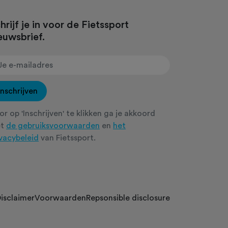
hrijf je in voor de Fietssport
euwsbrief.
Inschrijven
r op 'Inschrijven' te klikken ga je akkoord
et
de gebruiksvoorwaarden
en
het
ivacybeleid
van Fietssport.
isclaimer
Voorwaarden
Repsonsible disclosure