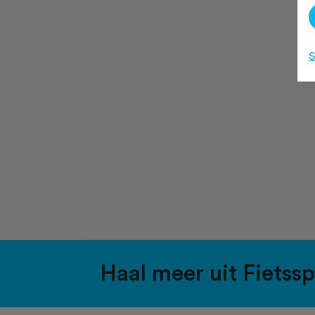
S
Haal meer uit Fietss