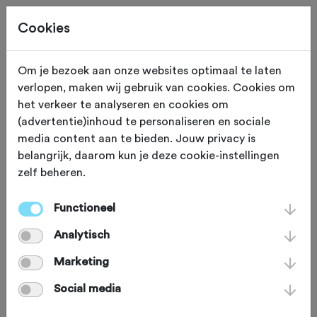
Cookies
Om je bezoek aan onze websites optimaal te laten
verlopen, maken wij gebruik van cookies. Cookies om
ETEN EN DRINKEN
Tilburg
het verkeer te analyseren en cookies om
(advertentie)inhoud te personaliseren en sociale
Café Zomerlust
media content aan te bieden. Jouw privacy is
belangrijk, daarom kun je deze cookie-instellingen
zelf beheren.
Café Zomerlust ligt aan het begin van
natuurgebied Moerenburg, nét buiten
Functioneel
de bebouwde kom. Het is daarmee als
Analytisch
het ware de poort naar het Groene
Marketing
Woud, een aaneengesloten
Social media
natuurgebied tussen Tilburg, Den