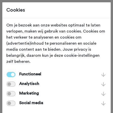
Cookies
Om je bezoek aan onze websites optimaal te laten
verlopen, maken wij gebruik van cookies. Cookies om
ETEN EN DRINKEN
Oentsjerk
het verkeer te analyseren en cookies om
(advertentie)inhoud te personaliseren en sociale
Kafee It Wapen van
media content aan te bieden. Jouw privacy is
belangrijk, daarom kun je deze cookie-instellingen
Fryslân
zelf beheren.
Functioneel
Een oude postkaart doet herinneren
Analytisch
aan het buurtcafé begin 1900. Kafee ‘It
wapen fan Fryslân’ heeft nog steeds
Marketing
die charme van een buurtcafé en is
Social media
gevestigd in het hart van Oentsjerk.